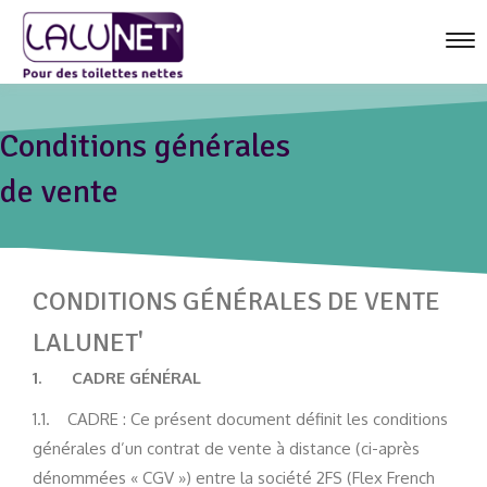
Tog
nav
Boutique
Conditions générales
Caractéristiques
de vente
Actualités
Espace Presse
Contact
CONDITIONS GÉNÉRALES DE VENTE
Panier
LALUNET'
1.
CADRE GÉNÉRAL
1.1. CADRE : Ce présent document définit les conditions
générales d’un contrat de vente à distance (ci-après
dénommées « CGV ») entre la société 2FS (Flex French