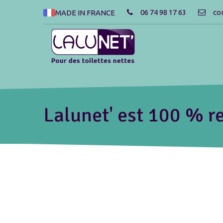
06 74 98 17 63
co
MADE IN FRANCE
Lalunet' est 100 % re