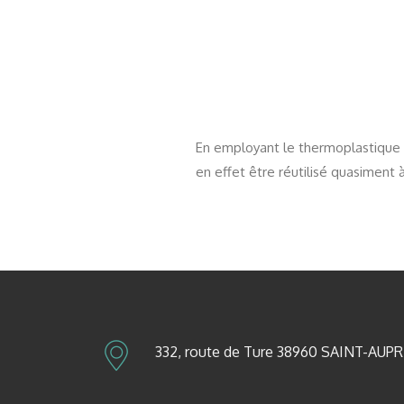
En employant le thermoplastique p
en effet être réutilisé quasiment à 
332, route de Ture 38960 SAINT-AUP