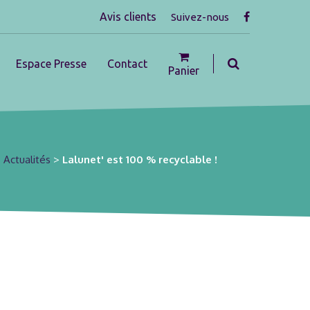
Avis clients
Suivez-nous
Espace Presse
Contact
Panier
>
Actualités
>
Lalunet' est 100 % recyclable !