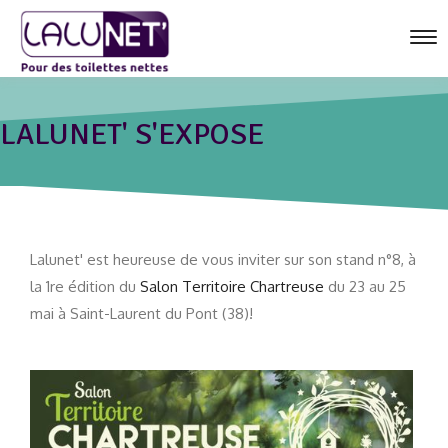
Tog
nav
Boutique
LALUNET' S'EXPOSE
Caractéristiques
Actualités
Espace Presse
Lalunet' est heureuse de vous inviter sur son stand n°8, à
Contact
la 1re édition du
Salon Territoire Chartreuse
du 23 au 25
Panier
mai à Saint-Laurent du Pont (38)!