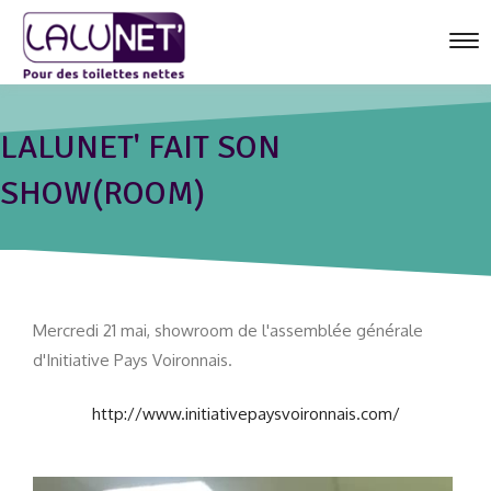
Tog
nav
Boutique
LALUNET' FAIT SON
Caractéristiques
SHOW(ROOM)
Actualités
Espace Presse
Contact
Panier
Mercredi 21 mai, showroom de l'assemblée générale
d'Initiative Pays Voironnais.
http://www.initiativepaysvoironnais.com/